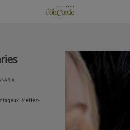
n Canaria à Las Palmas de Gran Canaria. Site Web Officiel.
ries
antageux. Mettez-