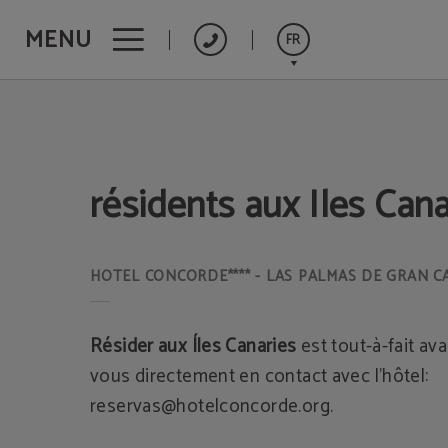
MENU
FR
Résidents Aux Iles Canaries de l´Hôtel Hotel Concorde**** - Las Palmas de Gra
Español
English
résidents aux Iles Cana
Deutsch
Résider aux Íles Canaries
est tout-à-fait av
vous directement en contact avec l’hôtel:
reservas@hotelconcorde.org.