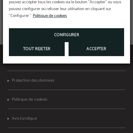
pouvez accepter tous les cookies via le bouton "Accepter" ou vous
pouvez configurer ou refuser leur utilisation en cliquant sur
"Configurer ".
Politique de cookies
CONFIGURER
TOUT REJETER
ACCEPTER
Hotel Concorde**** - Las Palmas de Gran
Canaria
Protection des données
Politique de cookies
Avis Juridique