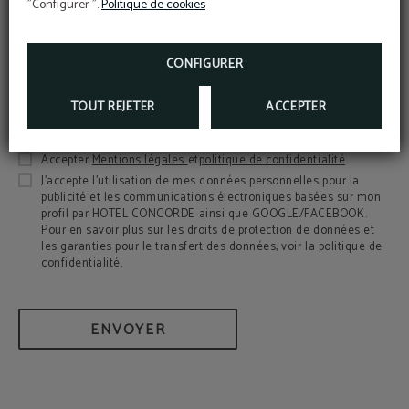
"Configurer ".
Politique de cookies
CONFIGURER
TOUT REJETER
ACCEPTER
Accepter
Mentions légales
et
politique de confidentialité
J’accepte l’utilisation de mes données personnelles pour la
publicité et les communications électroniques basées sur mon
profil par HOTEL CONCORDE ainsi que GOOGLE/FACEBOOK.
Pour en savoir plus sur les droits de protection de données et
les garanties pour le transfert des données, voir la politique de
confidentialité.
ENVOYER