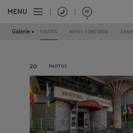
MENU
FR
Galerie de l´Hôtel Hotel Concorde**** - Las Palmas de Gran Canaria à Las Palma
Galerie
TOUTES
HOTEL CONCORDE
CHAM
Español
English
Deutsch
20
PHOTOS