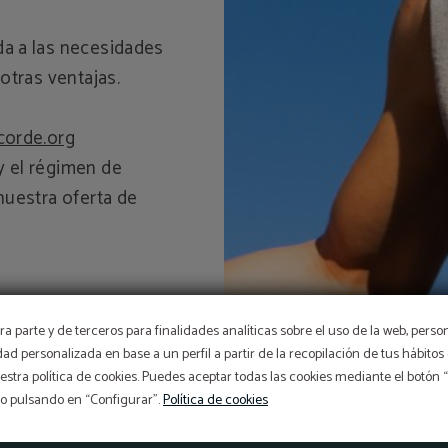
a a las necesidades
otras ventajas.
corde.org
 el régimen de
nuestra oferta de
a parte y de terceros para finalidades analíticas sobre el uso de la web, perso
idad personalizada en base a un perfil a partir de la recopilación de tus hábit
stra política de cookies. Puedes aceptar todas las cookies mediante el botón
so pulsando en “Configurar”.
Política de cookies