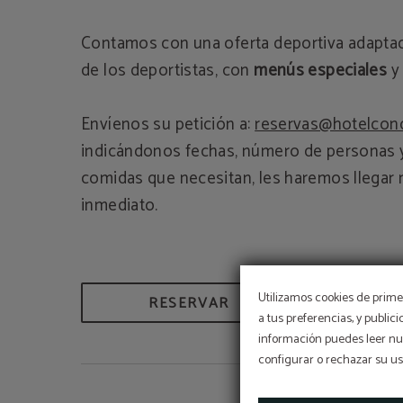
Contamos con una oferta deportiva adaptad
de los deportistas, con
menús especiales
y 
Envíenos su petición a:
reservas@hotelcon
indicándonos fechas, número de personas y
comidas que necesitan, les haremos llegar 
inmediato.
Utilizamos cookies de primer
RESERVAR
a tus preferencias, y public
información puedes leer nue
configurar o rechazar su u