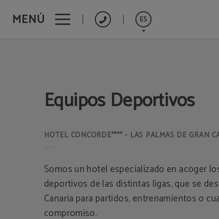
MENÚ
ES
Equipos Deportivos del Hotel Concorde**** - Las Palmas de Gran Canaria en L
English
Français
Equipos Deportivos
Deutsch
Somos un hotel especializado en acoger lo
deportivos de las distintas ligas, que se de
Canaria para partidos, entrenamientos o cua
compromiso.