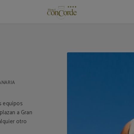
as Palmas de Gran Canaria. Web Oficial.
s equipos
splazan a Gran
lquier otro