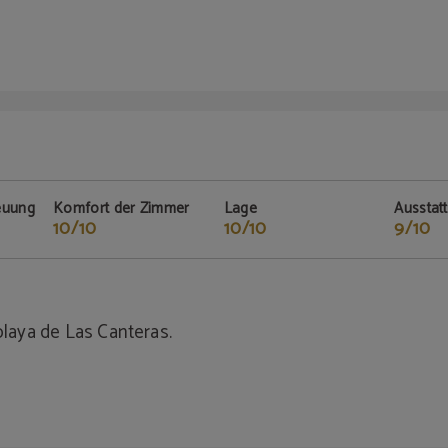
euung
Komfort der Zimmer
Lage
Ausstat
10/10
10/10
9/10
playa de Las Canteras.