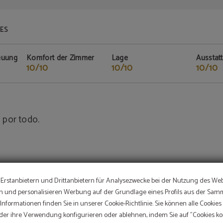
ES
euung
Komfort der Zimmer
Lage
Ausstat
10/10
10/10
10/10
 por todo.
Erstanbietern und Drittanbietern für Analysezwecke bei der Nutzung des Web
 und personalisieren Werbung auf der Grundlage eines Profils aus der Sam
nformationen finden Sie in unserer Cookie-Richtlinie. Sie können alle Cookies
der ihre Verwendung konfigurieren oder ablehnen, indem Sie auf "Cookies kon