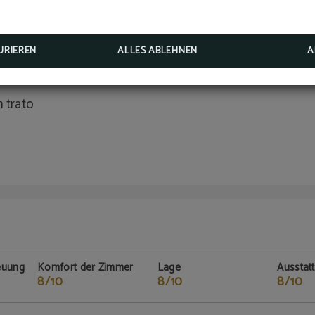
euung
Komfort der Zimmer
Lage
Ausstat
8/10
9/10
8/10
URIEREN
ALLES ABLEHNEN
A
 trato
euung
Komfort der Zimmer
Lage
Ausstat
8/10
8/10
8/10