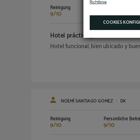
Richtlinie
Reinigung
Persönliche Betr
9/10
9/10
COOKIES KONFIG
Hotel práctico y cómodo
Hotel funcional, bien ubicado y buen
NOEMÍ SANTIAGO GÓMEZ
DK
|
Reinigung
Persönliche Betr
9/10
9/10