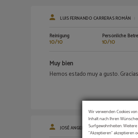
LUIS FERNANDO CARRERAS ROMÁN
|
Reinigung
Persönliche Betr
10/10
10/10
Muy bien
Hemos estado muy a gusto. Gracias
Wir verwenden Cookies von 
Inhalt nach Ihren Wünschen
Surfgewohnheiten. Weitere I
JOSÉ ANGEL HERNÁNDEZ ARMAS
ES
|
"Akzeptieren" akzeptieren o