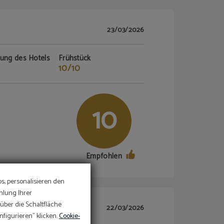
23/03/2026
tung des Hotels
Frühstück
10/10
10
Empfohlen
s, personalisieren den
mlung Ihrer
 über die Schaltfläche
22/03/2026
figurieren" klicken.
Cookie-