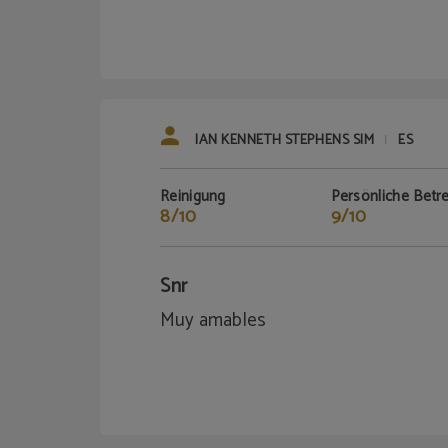
IAN KENNETH STEPHENS SIM
ES
|
Reinigung
Persönliche Betr
8/10
9/10
Snr
Muy amables