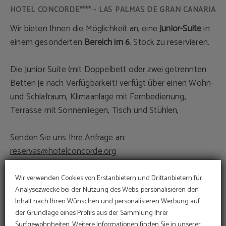
Wir bieten Ihnen die Möglichkeit an, eine
Junior-Suite
in
einem gesonderten
Bereich im 6
. Stock zu reservieren.
Die Junior Suite (mit Doppelbett oder zwei getrennten
Betten je nach Verfügbarkeit) verfügt über einen Wohn-
und Schlafraum, Klimaanlage mit Fernbedienung,
Terrasse mit Sonnenliegen, Tisch und Stühlen,
Senden Sie uns Ihre Anfrage an:
reservas@hotelconcorde.org
Wir verwenden Cookies von Erstanbietern und Drittanbietern für
Analysezwecke bei der Nutzung des Webs, personalisieren den
RESERVIEREN
Inhalt nach Ihren Wünschen und personalisieren Werbung auf
der Grundlage eines Profils aus der Sammlung Ihrer
Surfgewohnheiten. Weitere Informationen finden Sie in unserer